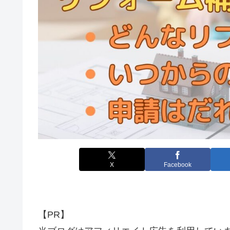
X
Facebook
【PR】